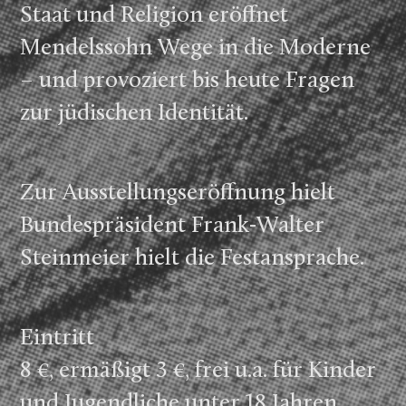
Staat und Religion eröffnet
Mendelssohn Wege in die Moderne
– und provoziert bis heute Fragen
zur jüdischen Identität.
Zur Ausstellungseröffnung hielt
Bundespräsident Frank-Walter
Steinmeier hielt die Festansprache.
Eintritt
8 €, ermäßigt 3 €, frei u.a. für Kinder
und Jugendliche unter 18 Jahren.