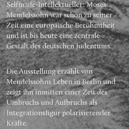
Selfmade-Intellektueller: Moses
Mendelssohn war schon zu seiner
Zeit eine europäische Berühmt­heit
und ist bis heute eine zentrale
Gestalt des deutschen Judentums.
Die Ausstellung erzählt von
Mendelssohns Leben in Berlin und
zeigt ihn inmitten einer Zeit des
Umbruchs und Aufbruchs als
Integrations­figur polarisierender
Kräfte.