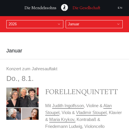
Die Mendelssohns
Die Gesellschaft
EN
Januar
Konzert zum Jahresauftakt
Do., 8.1.
FORELLENQUINTETT
Mit
Judith Ingolfsson
, Violine &
Alan
Stoupel
, Viola &
Vladimir Stoupel
, Klavier
&
Maria Krykov,
Kontrabaß &
Friedemann Ludwig,
Violoncello